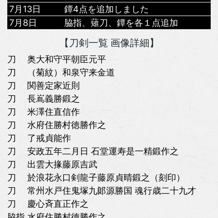
7月13日
鐔4点を追加しました
7月8日
脇指、薙刀、鐔を各１点追加
【刀剣一覧 画像詳細】
刀 奥大和守平朝臣元平
刀 （菊紋）和泉守来金道
刀 関善定家近則
刀 長嶌義勝鍛之
刀 米澤住直信作
刀 水府住勝村徳勝作之
刀 了戒貞能作
刀 安政五年二月日 石堂運寿是一精鍛作之
刀 出雲大掾藤原吉武
刀 於浪花永口剣龍子藤原貞晴鍛之（刻印）
刀 常州水戸住鬼塚九郞源勝国 魂行歳二十九才
刀 慶心斉直正作之
脇指 水府住勝村徳勝作之