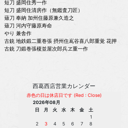
短刀 盛岡住秀一作
短刀 盛岡住清房作（無鑑査刀匠）
薙刀 奉納 加州住藤原兼久造之
薙刀 河内守藤原寿命
やり 兼舎作
古銃 地鉄鍛二重巻張 摂州住嶌谷喜八郎重覚 花押
古銃 刀鍛巻張榎並屋次郎兵ヱ重一作
西葛西店営業カレンダー