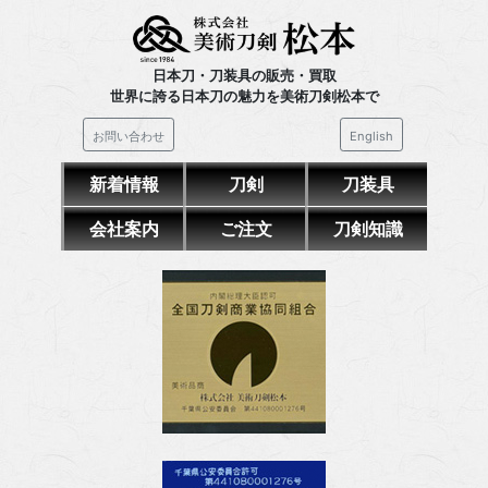
日本刀・刀装具の販売・買取
世界に誇る日本刀の魅力を美術刀剣松本で
お問い合わせ
English
新着情報
刀剣
刀装具
会社案内
ご注文
刀剣知識