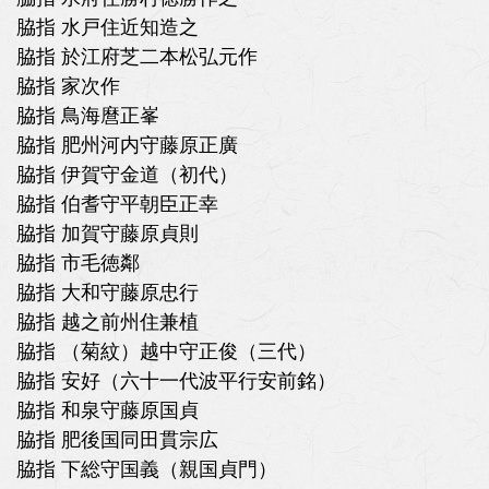
脇指 水戸住近知造之
脇指 於江府芝二本松弘元作
脇指 家次作
脇指 鳥海麿正峯
脇指 肥州河内守藤原正廣
脇指 伊賀守金道（初代）
脇指 伯耆守平朝臣正幸
脇指 加賀守藤原貞則
脇指 市毛徳鄰
脇指 大和守藤原忠行
脇指 越之前州住兼植
脇指 （菊紋）越中守正俊（三代）
脇指 安好（六十一代波平行安前銘）
脇指 和泉守藤原国貞
脇指 肥後国同田貫宗広
脇指 下総守国義（親国貞門）