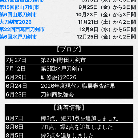
第15回郡山刀剣市
9月25日（金）から3日間
第6回山形刀剣市
10月23日（金）から3日間
大刀剣市2026
11月21日（土）から2日間
第22回西葛西刀剣市
12月9日（水）から5日間
第6回水戸刀剣市
12月25日（金）から2日間
【ブログ】
7月27日
第27回野田刀剣市
7月12日
第5回水戸刀剣市
6月29日
研修旅行2026
6月24日
2026年度現代刀職展審査結果
6月23日
刀剣商勉強会
【新着情報】
8月7日
鐔3点、短刀1点を追加しました
8月6日
刀1点、鐔2点を追加しました
8月5日
鐔2点を追加しました