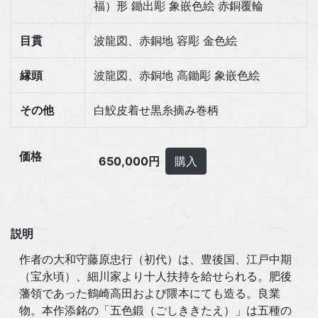
福）形 鋤出彫 象嵌色絵 赤銅覆輪
目貫
波龍図、赤銅地 容彫 金色絵
縁頭
波龍図、赤銅地 高鋤彫 象嵌色絵
その他
白鮫皮着せ黒糸摘み巻柄
価格
650,000円
購入
説明
作者の大和守藤原忠行（初代）は、豊後国、江戸中期
（宝永頃）、細川家より十人扶持を給せられる。肥後
藩領であった鶴崎高田および隈本にても造る。良業
物。本作添銘の「五色鍛（ごしききたえ）」は五種の