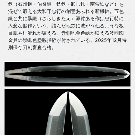
鉄（石州鋼・伯耆鋼・銑鉄・卸し鉄・南蛮鉄など）を
混ぜて鍛える大和守忠行の創意あふれる新機軸。五色
鍛と共に暴鍛（さらしきたえ）添銘ある作は忠行特に
入念な鍛作という。詰んだ地鉄に波がうねるような板
目肌や柾流れが窺える。赤銅地金色絵が映える波龍図
金具の黒蝋色塗脇指拵が付されている。2025年12月特
別保存刀剣審査合格。