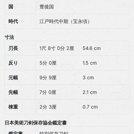
国
豊後国
時代
江戸時代中期（宝永頃）
寸法
刃長
1尺 8寸 0分 2厘
54.6 cm
反り
5分 0厘
1.5 cm
元幅
9分 9厘
3 cm
先幅
7分 0厘
2.1 cm
棟重
2分 3厘
0.7 cm
日本美術刀剣保存協会鑑定書
鑑定書
特別保存刀剣