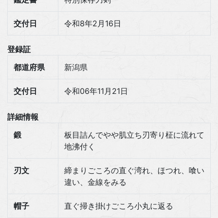
交付日
令和8年2月16日
登録証
都道府県
新潟県
交付日
令和06年11月21日
詳細情報
鍛
板目詰んでやや肌立ち刃寄り柾に流れて
地沸付く
刃文
締まりごころの直ぐ湾れ、ほつれ、喰い
違い、金線をみる
帽子
直ぐ掃き掛けごころ小丸に返る