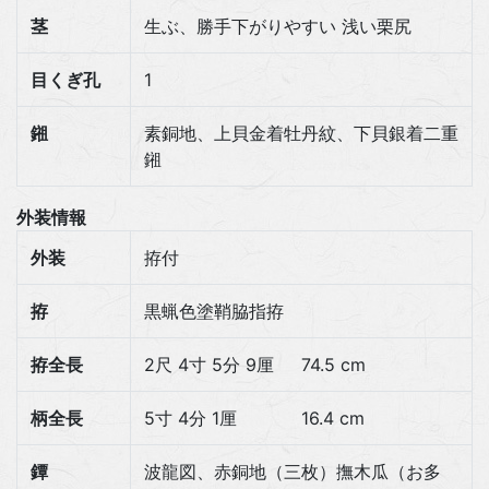
茎
生ぶ、勝手下がりやすい 浅い栗尻
目くぎ孔
1
鎺
素銅地、上貝金着牡丹紋、下貝銀着二重
鎺
外装情報
外装
拵付
拵
黒蝋色塗鞘脇指拵
拵全長
2尺 4寸 5分 9厘
74.5 cm
柄全長
5寸 4分 1厘
16.4 cm
鐔
波龍図、赤銅地（三枚）撫木瓜（お多