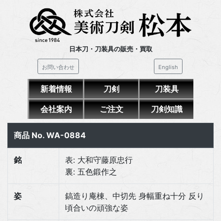
日本刀・刀装具の販売・買取
お問い合わせ
English
新着情報
刀剣
刀装具
会社案内
ご注文
刀剣知識
商品 No. WA-0884
銘
表: 大和守藤原忠行
裏: 五色鍛作之
姿
鎬造り庵棟、中切先 身幅重ね十分 反り
頃合いの頑強な姿