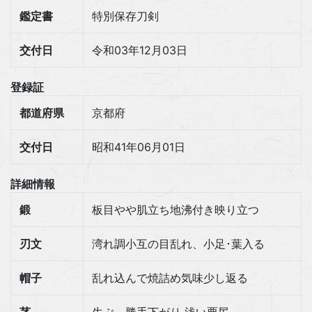
鑑定書
特別保存刀剣
交付日
令和03年12月03日
登録証
都道府県
京都府
交付日
昭和41年06月01日
詳細情報
鍛
板目やや肌立ち地沸付き映り立つ
刃文
湾れ調小互の目乱れ、小足･葉入る
帽子
乱れ込んで焼詰め気味少し返る