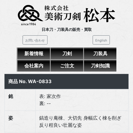
日本刀・刀装具の販売・買取
お問い合わせ
English
新着情報
刀剣
刀装具
会社案内
ご注文
刀剣知識
商品 No. WA-0833
銘
表: 家次作
裏: --
姿
鎬造り庵棟、大切先 身幅広く棟を削ぎ
反り程良い壮麗な姿