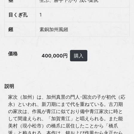
茎
生ぶ、勝手下がり 浅い栗尻
目くぎ孔
1
鎺
素銅加州風鎺
価格
400,000円
購入
説明
家次（加州）は、加州真景の門人･国次の子が初代（応
永）といわれ、新刀期にまで代を重ねている。古刀期
の家次は、作風が青江に似ており備中青江家次に時と
して間違えられ、「加賀青江」と唱えられる。また能
美村（現小松市）の橋爪に居住したことから「橋爪
派」と称される。本作は、銘および作風から永正から