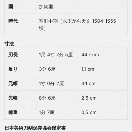
国
加賀国
時代
室町中期（永正から天文 1504-1555
頃）
寸法
刃長
1尺 4寸 7分 5厘
44.7 cm
反り
3分 6厘
1.1 cm
元幅
1寸 0分 2厘
3.1 cm
先幅
8分 6厘
2.6 cm
棟重
1分 7厘
0.5 cm
日本美術刀剣保存協会鑑定書