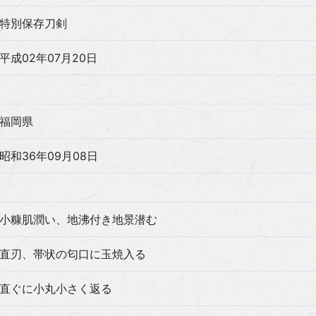
特別保存刀剣
平成02年07月20日
福岡県
昭和36年09月08日
小糠肌潤い、地沸付き地景潜む
直刃、帯状の匂口に玉焼入る
直ぐに小丸小さく返る