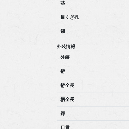
茎
目くぎ孔
鎺
外装情報
外装
拵
拵全長
柄全長
鐔
目貫