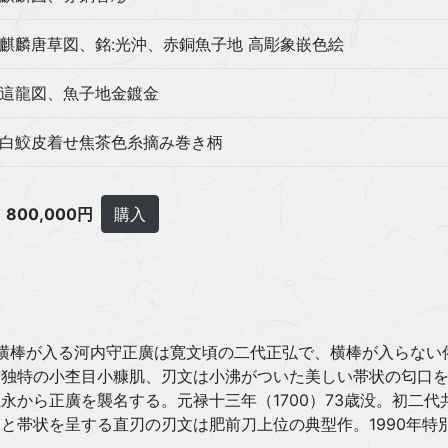
麒麟唐草図、銘:光沖、赤銅魚子地 高彫象嵌色絵
這龍図、魚子地金鍍金
白鮫皮着せ焦茶色糸摘み巻き柄
800,000円
購入
横棒が入る河内守正廣は寛文頃の二代正弘で、横棒が入らない
独特の小杢目小糠肌、刃文は小沸がついた美しい帯状の匂口を呈
永から正廣を襲名する。元禄十三年（1700）73歳没。初二
と帯状を呈する直刃の刃文は肥前刀上位の典型作。1990年特