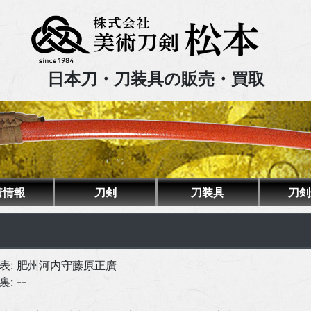
日本刀・刀装具の販売・買取
着情報
刀剣
刀装具
刀剣
表: 肥州河内守藤原正廣
裏: --