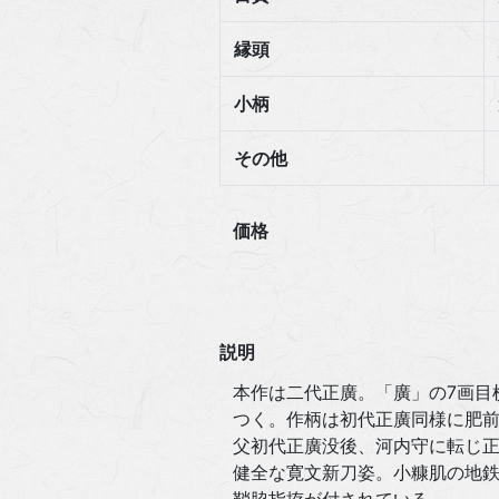
縁頭
小柄
その他
価格
説明
本作は二代正廣。「廣」の7画目
つく。作柄は初代正廣同様に肥前
父初代正廣没後、河内守に転じ正
健全な寛文新刀姿。小糠肌の地鉄