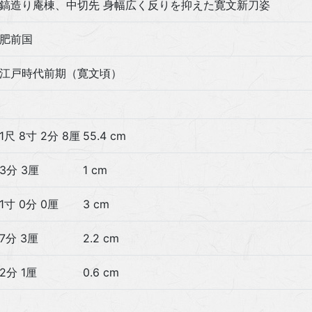
鎬造り庵棟、中切先 身幅広く反りを抑えた寛文新刀姿
肥前国
江戸時代前期（寛文頃）
1尺 8寸 2分 8厘
55.4 cm
3分 3厘
1 cm
1寸 0分 0厘
3 cm
7分 3厘
2.2 cm
2分 1厘
0.6 cm