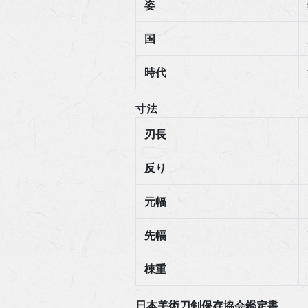
姿
国
時代
寸法
刃長
反り
元幅
先幅
棟重
日本美術刀剣保存協会鑑定書