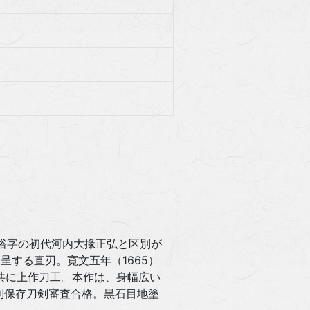
俗字の初代河内大掾正弘と区別が
する直刃。寛文五年（1665）
代共に上作刀工。本作は、身幅広い
別保存刀剣審査合格。黒石目地塗