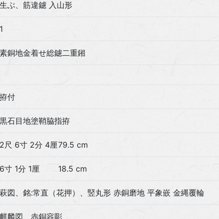
生ぶ、筋違鑢 入山形
1
素銅地金着せ総鑢二重鎺
拵付
黒石目地塗鞘脇指拵
2尺 6寸 2分 4厘
79.5 cm
6寸 1分 1厘
18.5 cm
萩図、銘:常直（花押）、竪丸形 赤銅磨地 平象嵌 金縄覆輪
麒麟図、赤銅容彫