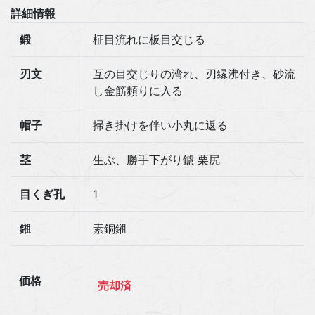
詳細情報
鍛
柾目流れに板目交じる
刃文
互の目交じりの湾れ、刃縁沸付き、砂流
し金筋頻りに入る
帽子
掃き掛けを伴い小丸に返る
茎
生ぶ、勝手下がり鑢 栗尻
目くぎ孔
1
鎺
素銅鎺
価格
売却済