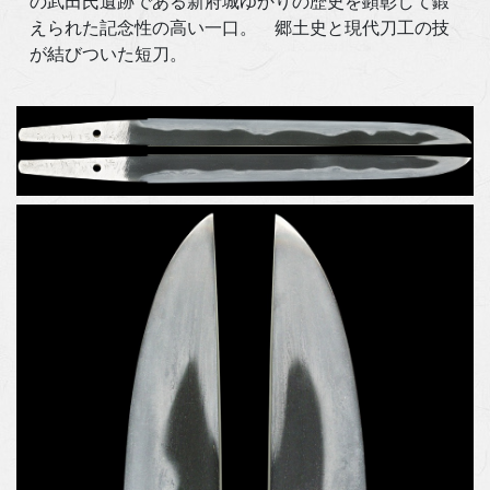
の武田氏遺跡である新府城ゆかりの歴史を顕彰して鍛
えられた記念性の高い一口。 郷土史と現代刀工の技
が結びついた短刀。