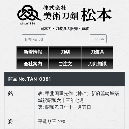
日本刀・刀装具の販売・買取
お問い合わせ
English
新着情報
刀剣
刀装具
会社案内
ご注文
刀剣知識
商品 No. TAN-0381
銘
表: 甲斐国重光作（棟に）新府韮崎城築
城祝昭和六十三年七月
裏: 昭和乙丑年十一月五日
姿
平造り三ツ棟