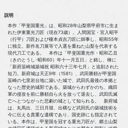
説明
本作「甲斐国重光」は、昭和28年山梨県甲府市に生ま
れた伊東重光刀匠（現在73歳）。人間国宝・宮入昭平
（行平）刀匠および榎本貞吉刀匠に師事し、昭和55年
に独立。新作名刀展等で入選を重ねた山梨を代表する
現代刀工である。 本作は「甲斐国重光作・昭和乙丑
（きのとうし･昭和60）年十一月五日」と銘し、棟に
「新府韮崎城築城祝 昭和六十三年七月」と追刻された
短刀。新府城は天正9年（1581）、武田勝頼が甲斐国
韮崎の七里岩台地に築いた城で、武田氏最後の本拠と
なった歴史的城郭である。築城からわずかのち、織田
軍の侵攻を前に勝頼自ら火を放って退去し、武田氏滅
亡へとつながった悲劇の城として知られる。 新府城
は、丸馬出、三日月堀、出構など武田氏の築城技術を
今に伝える貴重な遺構であり、国史跡にも指定されて
いる。本作は、甲斐国を冠する重光刀匠が、郷土山梨