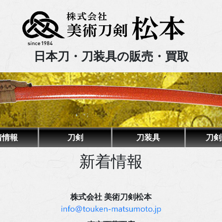
日本刀・刀装具の販売・買取
着情報
刀剣
刀装具
刀剣
新着情報
株式会社 美術刀剣松本