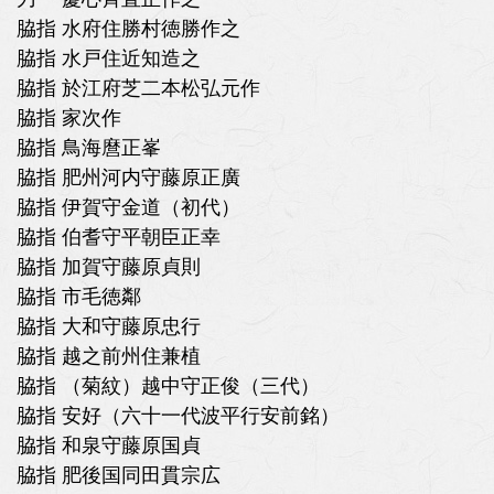
脇指 水府住勝村徳勝作之
脇指 水戸住近知造之
脇指 於江府芝二本松弘元作
脇指 家次作
脇指 鳥海麿正峯
脇指 肥州河内守藤原正廣
脇指 伊賀守金道（初代）
脇指 伯耆守平朝臣正幸
脇指 加賀守藤原貞則
脇指 市毛徳鄰
脇指 大和守藤原忠行
脇指 越之前州住兼植
脇指 （菊紋）越中守正俊（三代）
脇指 安好（六十一代波平行安前銘）
脇指 和泉守藤原国貞
脇指 肥後国同田貫宗広