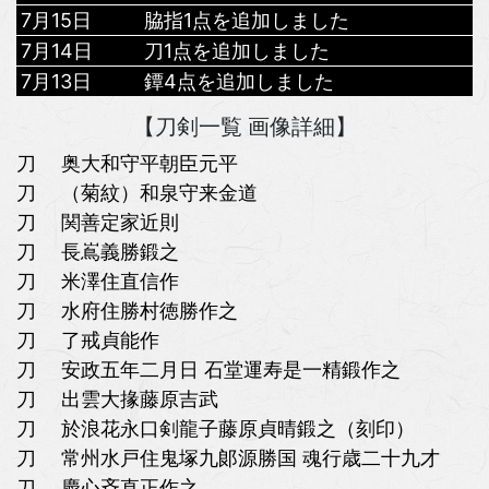
7月15日
脇指1点を追加しました
7月14日
刀1点を追加しました
7月13日
鐔4点を追加しました
【刀剣一覧 画像詳細】
刀 奥大和守平朝臣元平
刀 （菊紋）和泉守来金道
刀 関善定家近則
刀 長嶌義勝鍛之
刀 米澤住直信作
刀 水府住勝村徳勝作之
刀 了戒貞能作
刀 安政五年二月日 石堂運寿是一精鍛作之
刀 出雲大掾藤原吉武
刀 於浪花永口剣龍子藤原貞晴鍛之（刻印）
刀 常州水戸住鬼塚九郞源勝国 魂行歳二十九才
刀 慶心斉直正作之