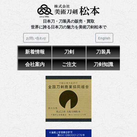
日本刀・刀装具の販売・買取
世界に誇る日本刀の魅力を美術刀剣松本で
お問い合わせ
English
新着情報
刀剣
刀装具
会社案内
ご注文
刀剣知識