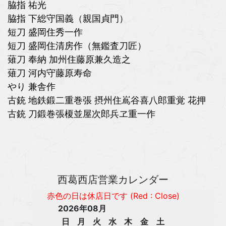
脇指 祐光
脇指 下総守国義（親国貞門）
短刀 盛岡住秀一作
短刀 盛岡住清房作（無鑑査刀匠）
薙刀 奉納 加州住藤原兼久造之
薙刀 河内守藤原寿命
やり 兼舎作
古銃 地鉄鍛二重巻張 摂州住嶌谷喜八郎重覚 花押
古銃 刀鍛巻張榎並屋次郎兵ヱ重一作
西葛西店営業カレンダー