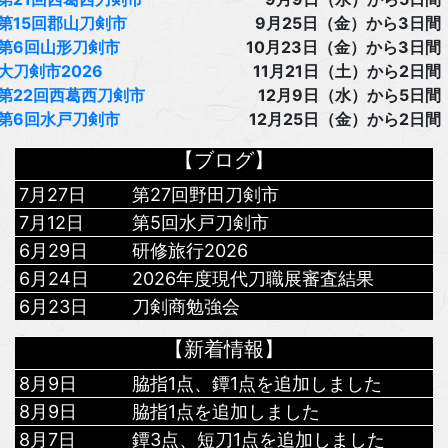
第15回郡山刀剣市
9月25日（金）から3日間
第6回山形刀剣市
10月23日（金）から3日間
大刀剣市2026
11月21日（土）から2日間
第22回西葛西刀剣市
12月9日（水）から5日間
第6回水戸刀剣市
12月25日（金）から2日間
【ブログ】
7月27日
第27回野田刀剣市
7月12日
第5回水戸刀剣市
6月29日
研修旅行2026
6月24日
2026年度現代刀職展審査結果
6月23日
刀剣商勉強会
【新着情報】
8月9日
脇指1点、鐔1点を追加しました
8月9日
脇指1点を追加しました
8月7日
鐔3点、短刀1点を追加しました