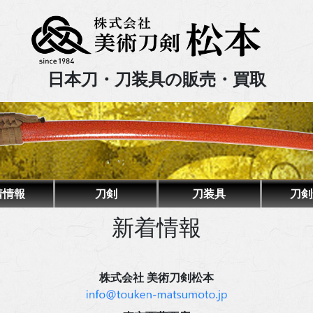
日本刀・刀装具の販売・買取
着情報
刀剣
刀装具
刀剣
新着情報
株式会社 美術刀剣松本