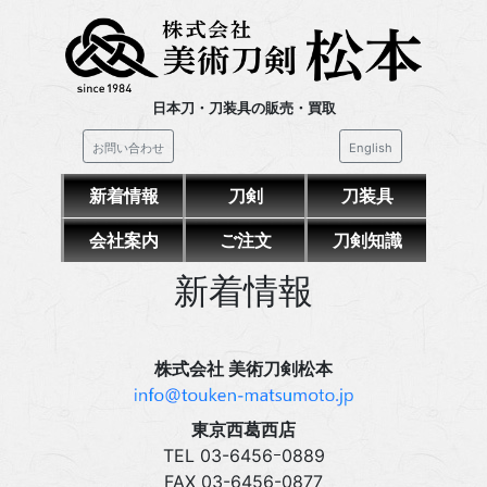
日本刀・刀装具の販売・買取
お問い合わせ
English
新着情報
刀剣
刀装具
会社案内
ご注文
刀剣知識
新着情報
株式会社 美術刀剣松本
東京西葛西店
TEL 03‍-6456ｰ0889
FAX 03‍-6456-0877