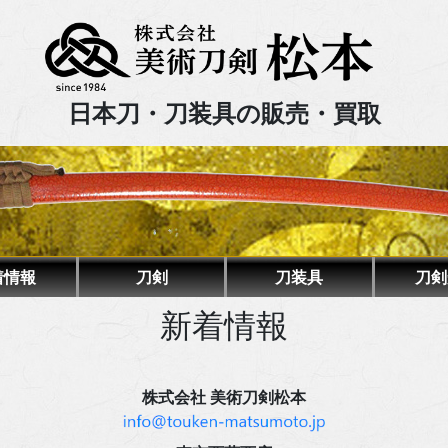
日本刀・刀装具の販売・買取
着情報
刀剣
刀装具
刀剣
新着情報
株式会社 美術刀剣松本