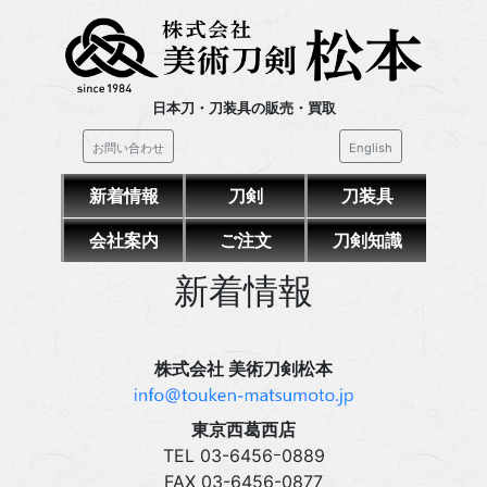
日本刀・刀装具の販売・買取
お問い合わせ
English
新着情報
刀剣
刀装具
会社案内
ご注文
刀剣知識
新着情報
株式会社 美術刀剣松本
東京西葛西店
TEL 03‍-6456ｰ0889
FAX 03‍-6456-0877