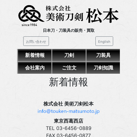
日本刀・刀装具の販売・買取
お問い合わせ
English
新着情報
刀剣
刀装具
会社案内
ご注文
刀剣知識
新着情報
株式会社 美術刀剣松本
東京西葛西店
TEL 03‍-6456ｰ0889
FAX 03‍-6456-0877