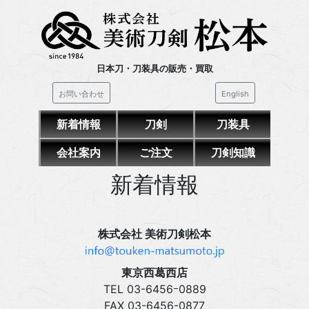
日本刀・刀装具の販売・買取
お問い合わせ
English
新着情報
刀剣
刀装具
会社案内
ご注文
刀剣知識
新着情報
株式会社 美術刀剣松本
東京西葛西店
TEL 03‍-6456ｰ0889
FAX 03‍-6456-0877