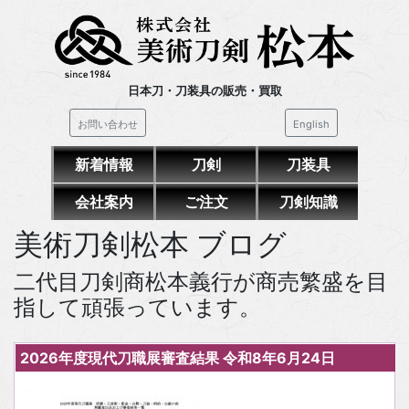
日本刀・刀装具の販売・買取
お問い合わせ
English
新着情報
刀剣
刀装具
会社案内
ご注文
刀剣知識
美術刀剣松本 ブログ
二代目刀剣商松本義行が商売繁盛を目
指して頑張っています。
2026年度現代刀職展審査結果 令和8年6月24日