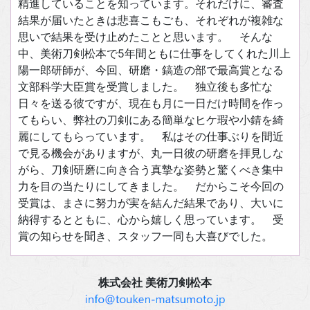
精進していることを知っています。それだけに、審査
結果が届いたときは悲喜こもごも、それぞれが複雑な
思いで結果を受け止めたことと思います。 そんな
中、美術刀剣松本で5年間ともに仕事をしてくれた川上
陽一郎研師が、今回、研磨・鎬造の部で最高賞となる
文部科学大臣賞を受賞しました。 独立後も多忙な
日々を送る彼ですが、現在も月に一日だけ時間を作っ
てもらい、弊社の刀剣にある簡単なヒケ瑕や小錆を綺
麗にしてもらっています。 私はその仕事ぶりを間近
で見る機会がありますが、丸一日彼の研磨を拝見しな
がら、刀剣研磨に向き合う真摯な姿勢と驚くべき集中
力を目の当たりにしてきました。 だからこそ今回の
受賞は、まさに努力が実を結んだ結果であり、大いに
納得するとともに、心から嬉しく思っています。 受
賞の知らせを聞き、スタッフ一同も大喜びでした。
株式会社 美術刀剣松本