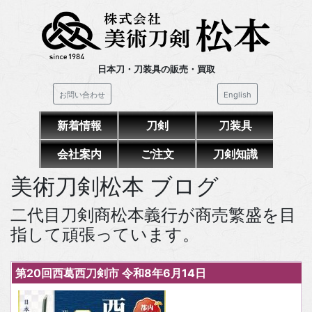
日本刀・刀装具の販売・買取
お問い合わせ
English
新着情報
刀剣
刀装具
会社案内
ご注文
刀剣知識
美術刀剣松本 ブログ
二代目刀剣商松本義行が商売繁盛を目
指して頑張っています。
第20回西葛西刀剣市 令和8年6月14日